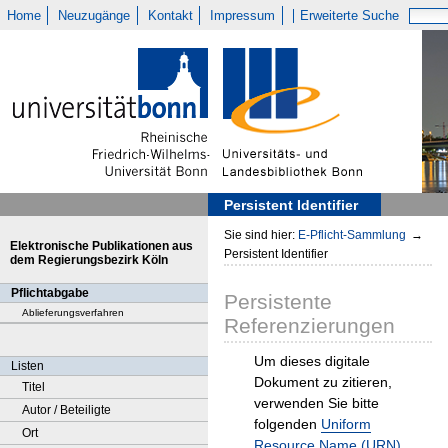
Home
Neuzugänge
Kontakt
Impressum
Erweiterte Suche
Persistent Identifier
Sie sind hier:
E-Pflicht-Sammlung
→
Elektronische Publikationen aus
Persistent Identifier
dem Regierungsbezirk Köln
Pflichtabgabe
Persistente
Ablieferungsverfahren
Referenzierungen
Um dieses digitale
Listen
Dokument zu zitieren,
Titel
verwenden Sie bitte
Autor / Beteiligte
folgenden
Uniform
Ort
Resource Name (URN)