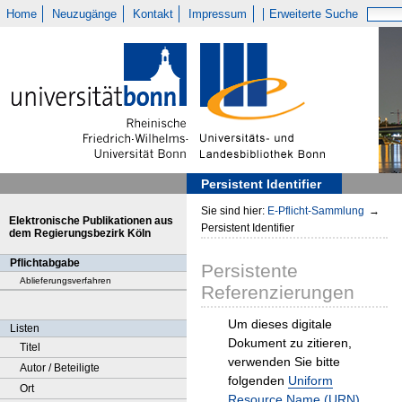
Home
Neuzugänge
Kontakt
Impressum
Erweiterte Suche
Persistent Identifier
Sie sind hier:
E-Pflicht-Sammlung
→
Elektronische Publikationen aus
Persistent Identifier
dem Regierungsbezirk Köln
Pflichtabgabe
Persistente
Ablieferungsverfahren
Referenzierungen
Um dieses digitale
Listen
Dokument zu zitieren,
Titel
verwenden Sie bitte
Autor / Beteiligte
folgenden
Uniform
Ort
Resource Name (URN)