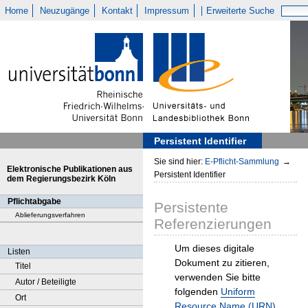
Home
Neuzugänge
Kontakt
Impressum
Erweiterte Suche
Persistent Identifier
Sie sind hier:
E-Pflicht-Sammlung
→
Elektronische Publikationen aus
Persistent Identifier
dem Regierungsbezirk Köln
Pflichtabgabe
Persistente
Ablieferungsverfahren
Referenzierungen
Um dieses digitale
Listen
Dokument zu zitieren,
Titel
verwenden Sie bitte
Autor / Beteiligte
folgenden
Uniform
Ort
Resource Name (URN)