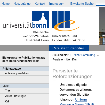
Home
Neuzugänge
Kontakt
Impressum
Erweiterte Suche
Persistent Identifier
Sie sind hier:
E-Pflicht-Sammlung
→
Elektronische Publikationen aus
Persistent Identifier
dem Regierungsbezirk Köln
Pflichtabgabe
Persistente
Ablieferungsverfahren
Referenzierungen
Um dieses digitale
Listen
Dokument zu zitieren,
Titel
verwenden Sie bitte
Autor / Beteiligte
folgenden
Uniform
Ort
Resource Name (URN)