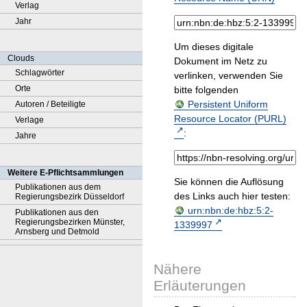
Verlag
Jahr
Um dieses digitale
Clouds
Dokument im Netz zu
Schlagwörter
verlinken, verwenden Sie
Orte
bitte folgenden
Persistent Uniform
Autoren / Beteiligte
Resource Locator (PURL)
Verlage
:
Jahre
Weitere E-Pflichtsammlungen
Sie können die Auflösung
Publikationen aus dem
des Links auch hier testen:
Regierungsbezirk Düsseldorf
urn:nbn:de:hbz:5:2-
Publikationen aus den
Regierungsbezirken Münster,
1339997
Arnsberg und Detmold
Nähere
Erläuterungen