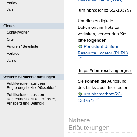
Verlag
Jahr
Um dieses digitale
Clouds
Dokument im Netz zu
Schlagwörter
verlinken, verwenden Sie
Orte
bitte folgenden
Persistent Uniform
Autoren / Beteiligte
Resource Locator (PURL)
Verlage
:
Jahre
Weitere E-Pflichtsammlungen
Sie können die Auflösung
Publikationen aus dem
des Links auch hier testen:
Regierungsbezirk Düsseldorf
urn:nbn:de:hbz:5:2-
Publikationen aus den
Regierungsbezirken Münster,
1337572
Arnsberg und Detmold
Nähere
Erläuterungen