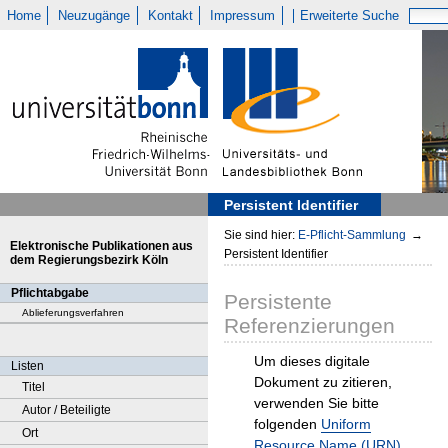
Home
Neuzugänge
Kontakt
Impressum
Erweiterte Suche
Persistent Identifier
Sie sind hier:
E-Pflicht-Sammlung
→
Elektronische Publikationen aus
Persistent Identifier
dem Regierungsbezirk Köln
Pflichtabgabe
Persistente
Ablieferungsverfahren
Referenzierungen
Um dieses digitale
Listen
Dokument zu zitieren,
Titel
verwenden Sie bitte
Autor / Beteiligte
folgenden
Uniform
Ort
Resource Name (URN)