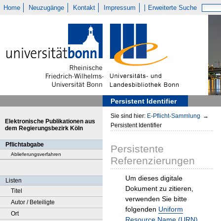
Home
Neuzugänge
Kontakt
Impressum
Erweiterte Suche
Persistent Identifier
Sie sind hier:
E-Pflicht-Sammlung
→
Elektronische Publikationen aus
Persistent Identifier
dem Regierungsbezirk Köln
Pflichtabgabe
Persistente
Ablieferungsverfahren
Referenzierungen
Um dieses digitale
Listen
Dokument zu zitieren,
Titel
verwenden Sie bitte
Autor / Beteiligte
folgenden
Uniform
Ort
Resource Name (URN)