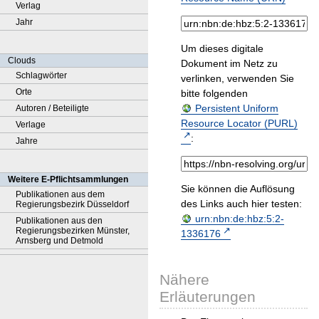
Verlag
Jahr
Um dieses digitale
Clouds
Dokument im Netz zu
Schlagwörter
verlinken, verwenden Sie
Orte
bitte folgenden
Persistent Uniform
Autoren / Beteiligte
Resource Locator (PURL)
Verlage
:
Jahre
Weitere E-Pflichtsammlungen
Sie können die Auflösung
Publikationen aus dem
des Links auch hier testen:
Regierungsbezirk Düsseldorf
urn:nbn:de:hbz:5:2-
Publikationen aus den
Regierungsbezirken Münster,
1336176
Arnsberg und Detmold
Nähere
Erläuterungen