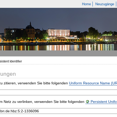
Home
Neuzugänge
istent Identifier
rungen
u zitieren, verwenden Sie bitte folgenden
Uniform Resource Name (U
m Netz zu verlinken, verwenden Sie bitte folgenden
Persistent Uni