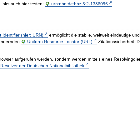
Links auch hier testen:
urn:nbn:de:hbz:5:2-1336096
t Identifier (hier: URN)
ermöglicht die stabile, weltweit eindeutige 
h ändernden
Uniform Resource Locator (URL)
Zitationssicherheit. 
rowser aufgerufen werden, sondern werden mittels eines Resolvingdiens
esolver der Deutschen Nationalbibliothek
.