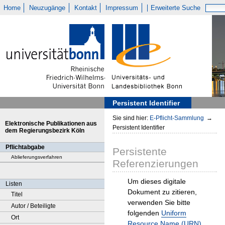
Home
Neuzugänge
Kontakt
Impressum
Erweiterte Suche
Persistent Identifier
Sie sind hier:
E-Pflicht-Sammlung
→
Elektronische Publikationen aus
Persistent Identifier
dem Regierungsbezirk Köln
Pflichtabgabe
Persistente
Ablieferungsverfahren
Referenzierungen
Um dieses digitale
Listen
Dokument zu zitieren,
Titel
verwenden Sie bitte
Autor / Beteiligte
folgenden
Uniform
Ort
Resource Name (URN)