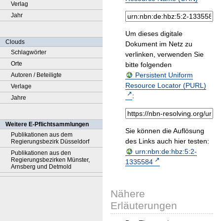
Verlag
Jahr
Um dieses digitale
Clouds
Dokument im Netz zu
Schlagwörter
verlinken, verwenden Sie
Orte
bitte folgenden
Persistent Uniform
Autoren / Beteiligte
Resource Locator (PURL)
Verlage
:
Jahre
Weitere E-Pflichtsammlungen
Sie können die Auflösung
Publikationen aus dem
des Links auch hier testen:
Regierungsbezirk Düsseldorf
urn:nbn:de:hbz:5:2-
Publikationen aus den
Regierungsbezirken Münster,
1335584
Arnsberg und Detmold
Nähere
Erläuterungen