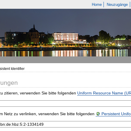
Home
Neuzugänge
istent Identifier
rungen
u zitieren, verwenden Sie bitte folgenden
Uniform Resource Name (U
m Netz zu verlinken, verwenden Sie bitte folgenden
Persistent Uni