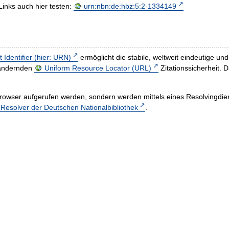
Links auch hier testen:
urn:nbn:de:hbz:5:2-1334149
t Identifier (hier: URN)
ermöglicht die stabile, weltweit eindeutige 
h ändernden
Uniform Resource Locator (URL)
Zitationssicherheit. 
rowser aufgerufen werden, sondern werden mittels eines Resolvingdiens
esolver der Deutschen Nationalbibliothek
.