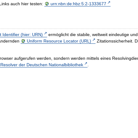
Links auch hier testen:
urn:nbn:de:hbz:5:2-1333677
t Identifier (hier: URN)
ermöglicht die stabile, weltweit eindeutige 
h ändernden
Uniform Resource Locator (URL)
Zitationssicherheit. 
rowser aufgerufen werden, sondern werden mittels eines Resolvingdiens
esolver der Deutschen Nationalbibliothek
.