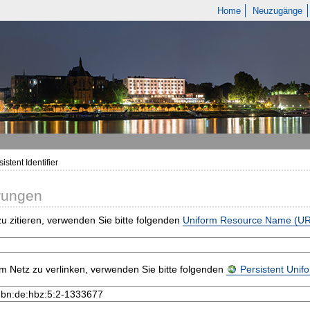
Home
Neuzugänge
istent Identifier
rungen
u zitieren, verwenden Sie bitte folgenden
Uniform Resource Name (U
m Netz zu verlinken, verwenden Sie bitte folgenden
Persistent Uni