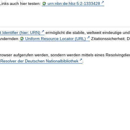
Links auch hier testen:
urn:nbn:de:hbz:5:2-1333428
t Identifier (hier: URN)
ermöglicht die stabile, weltweit eindeutige 
h ändernden
Uniform Resource Locator (URL)
Zitationssicherheit. 
rowser aufgerufen werden, sondern werden mittels eines Resolvingdiens
esolver der Deutschen Nationalbibliothek
.