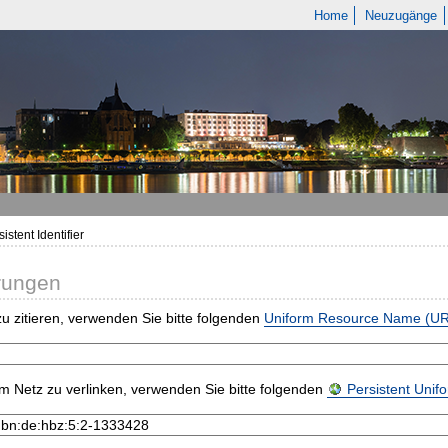
Home
Neuzugänge
istent Identifier
rungen
u zitieren, verwenden Sie bitte folgenden
Uniform Resource Name (U
m Netz zu verlinken, verwenden Sie bitte folgenden
Persistent Uni