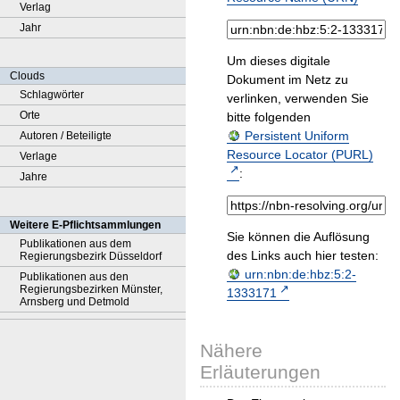
Verlag
Jahr
Um dieses digitale
Clouds
Dokument im Netz zu
Schlagwörter
verlinken, verwenden Sie
Orte
bitte folgenden
Persistent Uniform
Autoren / Beteiligte
Resource Locator (PURL)
Verlage
:
Jahre
Weitere E-Pflichtsammlungen
Sie können die Auflösung
Publikationen aus dem
des Links auch hier testen:
Regierungsbezirk Düsseldorf
urn:nbn:de:hbz:5:2-
Publikationen aus den
Regierungsbezirken Münster,
1333171
Arnsberg und Detmold
Nähere
Erläuterungen