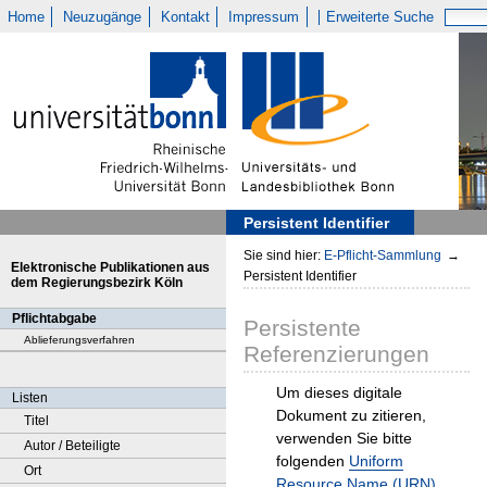
Home
Neuzugänge
Kontakt
Impressum
Erweiterte Suche
Persistent Identifier
Sie sind hier:
E-Pflicht-Sammlung
→
Elektronische Publikationen aus
Persistent Identifier
dem Regierungsbezirk Köln
Pflichtabgabe
Persistente
Ablieferungsverfahren
Referenzierungen
Um dieses digitale
Listen
Dokument zu zitieren,
Titel
verwenden Sie bitte
Autor / Beteiligte
folgenden
Uniform
Ort
Resource Name (URN)