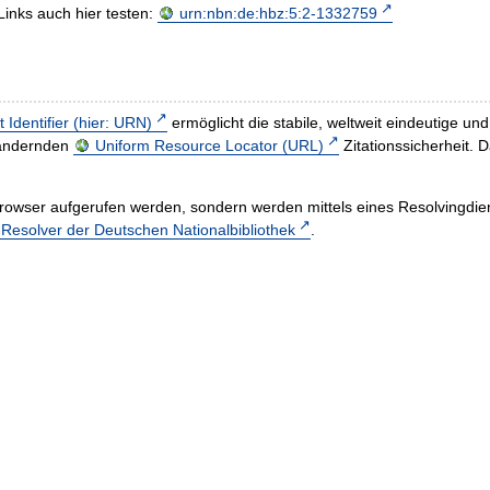
Links auch hier testen:
urn:nbn:de:hbz:5:2-1332759
t Identifier (hier: URN)
ermöglicht die stabile, weltweit eindeutige 
h ändernden
Uniform Resource Locator (URL)
Zitationssicherheit. 
rowser aufgerufen werden, sondern werden mittels eines Resolvingdiens
esolver der Deutschen Nationalbibliothek
.