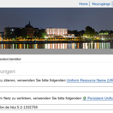
Home
Neuzugänge
istent Identifier
rungen
u zitieren, verwenden Sie bitte folgenden
Uniform Resource Name (U
m Netz zu verlinken, verwenden Sie bitte folgenden
Persistent Uni