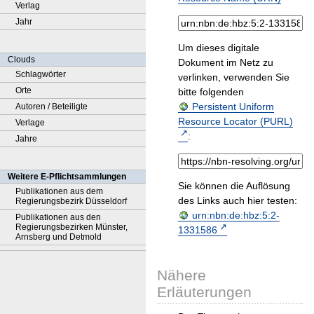
Verlag
Jahr
Um dieses digitale
Clouds
Dokument im Netz zu
Schlagwörter
verlinken, verwenden Sie
Orte
bitte folgenden
Persistent Uniform
Autoren / Beteiligte
Resource Locator (PURL)
Verlage
:
Jahre
Weitere E-Pflichtsammlungen
Sie können die Auflösung
Publikationen aus dem
des Links auch hier testen:
Regierungsbezirk Düsseldorf
urn:nbn:de:hbz:5:2-
Publikationen aus den
Regierungsbezirken Münster,
1331586
Arnsberg und Detmold
Nähere
Erläuterungen