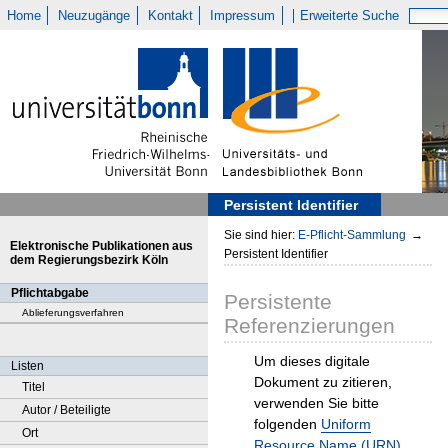
Home
Neuzugänge
Kontakt
Impressum
Erweiterte Suche
Persistent Identifier
Sie sind hier:
E-Pflicht-Sammlung
→
Elektronische Publikationen aus
Persistent Identifier
dem Regierungsbezirk Köln
Pflichtabgabe
Persistente
Ablieferungsverfahren
Referenzierungen
Um dieses digitale
Listen
Dokument zu zitieren,
Titel
verwenden Sie bitte
Autor / Beteiligte
folgenden
Uniform
Ort
Resource Name (URN)