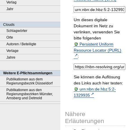
Verlag
Jahr
Um dieses digitale
Clouds
Dokument im Netz zu
Schlagwörter
verlinken, verwenden Sie
Orte
bitte folgenden
Persistent Uniform
Autoren / Beteiligte
Resource Locator (PURL)
Verlage
:
Jahre
Weitere E-Pflichtsammlungen
Sie können die Auflösung
Publikationen aus dem
des Links auch hier testen:
Regierungsbezirk Düsseldorf
urn:nbn:de:hbz:5:2-
Publikationen aus den
Regierungsbezirken Münster,
1329935
Arnsberg und Detmold
Nähere
Erläuterungen