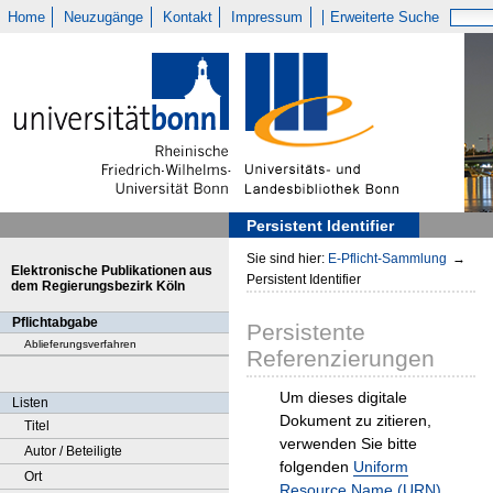
Home
Neuzugänge
Kontakt
Impressum
Erweiterte Suche
Persistent Identifier
Sie sind hier:
E-Pflicht-Sammlung
→
Elektronische Publikationen aus
Persistent Identifier
dem Regierungsbezirk Köln
Pflichtabgabe
Persistente
Ablieferungsverfahren
Referenzierungen
Um dieses digitale
Listen
Dokument zu zitieren,
Titel
verwenden Sie bitte
Autor / Beteiligte
folgenden
Uniform
Ort
Resource Name (URN)