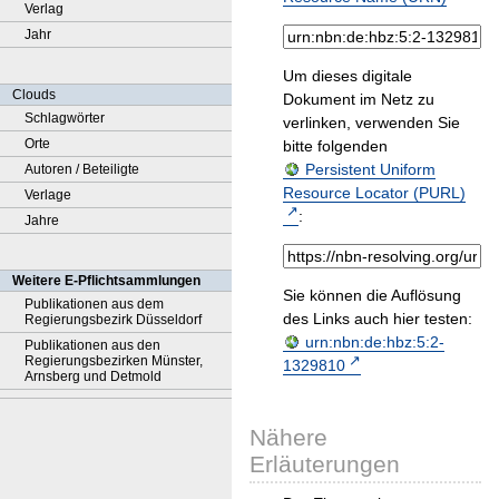
Verlag
Jahr
Um dieses digitale
Clouds
Dokument im Netz zu
Schlagwörter
verlinken, verwenden Sie
Orte
bitte folgenden
Persistent Uniform
Autoren / Beteiligte
Resource Locator (PURL)
Verlage
:
Jahre
Weitere E-Pflichtsammlungen
Sie können die Auflösung
Publikationen aus dem
des Links auch hier testen:
Regierungsbezirk Düsseldorf
urn:nbn:de:hbz:5:2-
Publikationen aus den
Regierungsbezirken Münster,
1329810
Arnsberg und Detmold
Nähere
Erläuterungen