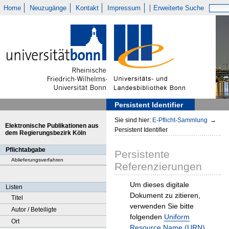
Home
Neuzugänge
Kontakt
Impressum
Erweiterte Suche
Persistent Identifier
Sie sind hier:
E-Pflicht-Sammlung
→
Elektronische Publikationen aus
Persistent Identifier
dem Regierungsbezirk Köln
Pflichtabgabe
Persistente
Ablieferungsverfahren
Referenzierungen
Um dieses digitale
Listen
Dokument zu zitieren,
Titel
verwenden Sie bitte
Autor / Beteiligte
folgenden
Uniform
Ort
Resource Name (URN)