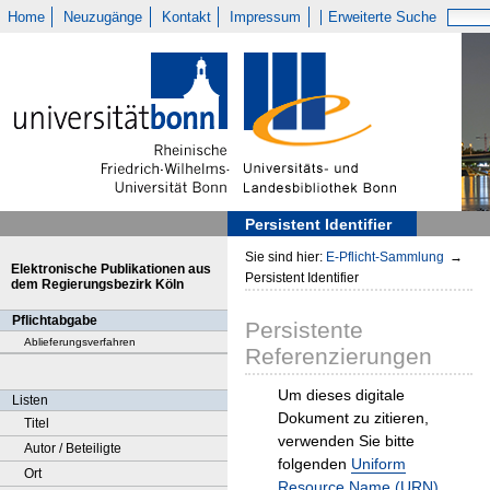
Home
Neuzugänge
Kontakt
Impressum
Erweiterte Suche
Persistent Identifier
Sie sind hier:
E-Pflicht-Sammlung
→
Elektronische Publikationen aus
Persistent Identifier
dem Regierungsbezirk Köln
Pflichtabgabe
Persistente
Ablieferungsverfahren
Referenzierungen
Um dieses digitale
Listen
Dokument zu zitieren,
Titel
verwenden Sie bitte
Autor / Beteiligte
folgenden
Uniform
Ort
Resource Name (URN)