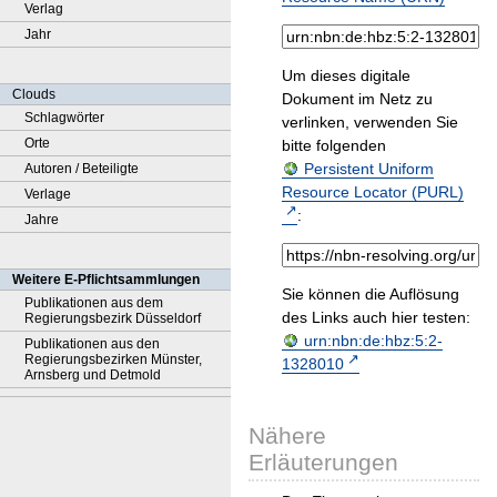
Verlag
Jahr
Um dieses digitale
Clouds
Dokument im Netz zu
Schlagwörter
verlinken, verwenden Sie
Orte
bitte folgenden
Persistent Uniform
Autoren / Beteiligte
Resource Locator (PURL)
Verlage
:
Jahre
Weitere E-Pflichtsammlungen
Sie können die Auflösung
Publikationen aus dem
des Links auch hier testen:
Regierungsbezirk Düsseldorf
urn:nbn:de:hbz:5:2-
Publikationen aus den
Regierungsbezirken Münster,
1328010
Arnsberg und Detmold
Nähere
Erläuterungen