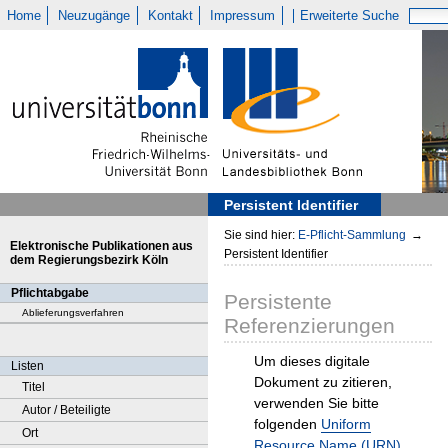
Home
Neuzugänge
Kontakt
Impressum
Erweiterte Suche
Persistent Identifier
Sie sind hier:
E-Pflicht-Sammlung
→
Elektronische Publikationen aus
Persistent Identifier
dem Regierungsbezirk Köln
Pflichtabgabe
Persistente
Ablieferungsverfahren
Referenzierungen
Um dieses digitale
Listen
Dokument zu zitieren,
Titel
verwenden Sie bitte
Autor / Beteiligte
folgenden
Uniform
Ort
Resource Name (URN)