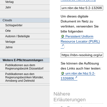
Verlag
Jahr
Um dieses digitale
Clouds
Dokument im Netz zu
Schlagwörter
verlinken, verwenden Sie
Orte
bitte folgenden
Persistent Uniform
Autoren / Beteiligte
Resource Locator (PURL)
Verlage
:
Jahre
Weitere E-Pflichtsammlungen
Sie können die Auflösung
Publikationen aus dem
des Links auch hier testen:
Regierungsbezirk Düsseldorf
urn:nbn:de:hbz:5:2-
Publikationen aus den
Regierungsbezirken Münster,
1326806
Arnsberg und Detmold
Nähere
Erläuterungen