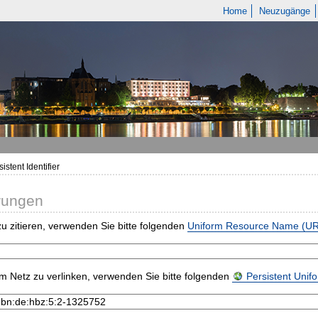
Home
Neuzugänge
istent Identifier
rungen
u zitieren, verwenden Sie bitte folgenden
Uniform Resource Name (U
m Netz zu verlinken, verwenden Sie bitte folgenden
Persistent Uni