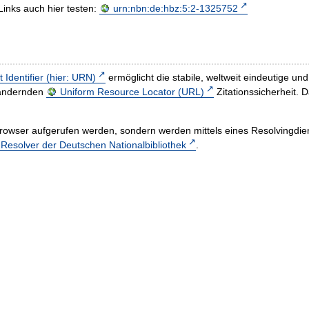
Links auch hier testen:
urn:nbn:de:hbz:5:2-1325752
t Identifier (hier: URN)
ermöglicht die stabile, weltweit eindeutige 
h ändernden
Uniform Resource Locator (URL)
Zitationssicherheit. 
rowser aufgerufen werden, sondern werden mittels eines Resolvingdiens
esolver der Deutschen Nationalbibliothek
.