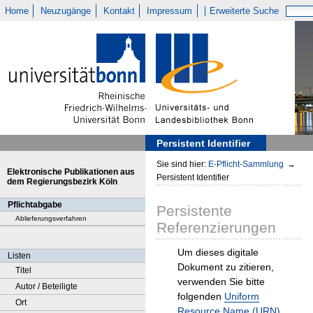
Home
Neuzugänge
Kontakt
Impressum
Erweiterte Suche
Persistent Identifier
Sie sind hier:
E-Pflicht-Sammlung
→
Elektronische Publikationen aus
Persistent Identifier
dem Regierungsbezirk Köln
Pflichtabgabe
Persistente
Ablieferungsverfahren
Referenzierungen
Um dieses digitale
Listen
Dokument zu zitieren,
Titel
verwenden Sie bitte
Autor / Beteiligte
folgenden
Uniform
Ort
Resource Name (URN)