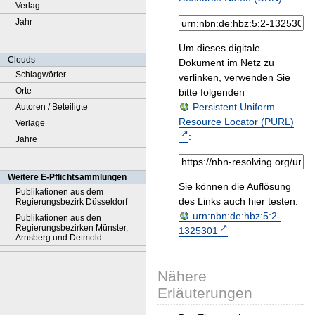
Verlag
Jahr
Um dieses digitale
Clouds
Dokument im Netz zu
Schlagwörter
verlinken, verwenden Sie
Orte
bitte folgenden
Persistent Uniform
Autoren / Beteiligte
Resource Locator (PURL)
Verlage
:
Jahre
Weitere E-Pflichtsammlungen
Sie können die Auflösung
Publikationen aus dem
des Links auch hier testen:
Regierungsbezirk Düsseldorf
urn:nbn:de:hbz:5:2-
Publikationen aus den
Regierungsbezirken Münster,
1325301
Arnsberg und Detmold
Nähere
Erläuterungen