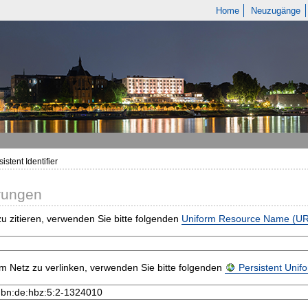
Home
Neuzugänge
istent Identifier
rungen
u zitieren, verwenden Sie bitte folgenden
Uniform Resource Name (U
m Netz zu verlinken, verwenden Sie bitte folgenden
Persistent Uni