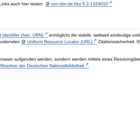
Links auch hier testen:
urn:nbn:de:hbz:5:2-1324010
t Identifier (hier: URN)
ermöglicht die stabile, weltweit eindeutige 
h ändernden
Uniform Resource Locator (URL)
Zitationssicherheit. 
rowser aufgerufen werden, sondern werden mittels eines Resolvingdiens
esolver der Deutschen Nationalbibliothek
.