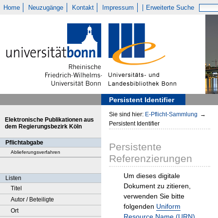
Home
Neuzugänge
Kontakt
Impressum
Erweiterte Suche
Persistent Identifier
Sie sind hier:
E-Pflicht-Sammlung
→
Elektronische Publikationen aus
Persistent Identifier
dem Regierungsbezirk Köln
Pflichtabgabe
Persistente
Ablieferungsverfahren
Referenzierungen
Um dieses digitale
Listen
Dokument zu zitieren,
Titel
verwenden Sie bitte
Autor / Beteiligte
folgenden
Uniform
Ort
Resource Name (URN)