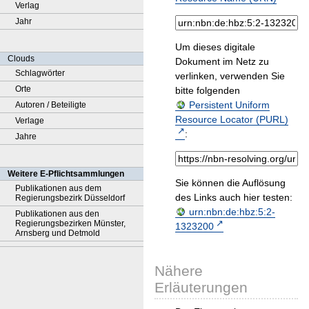
Verlag
Jahr
Um dieses digitale
Clouds
Dokument im Netz zu
Schlagwörter
verlinken, verwenden Sie
Orte
bitte folgenden
Persistent Uniform
Autoren / Beteiligte
Resource Locator (PURL)
Verlage
:
Jahre
Weitere E-Pflichtsammlungen
Sie können die Auflösung
Publikationen aus dem
des Links auch hier testen:
Regierungsbezirk Düsseldorf
urn:nbn:de:hbz:5:2-
Publikationen aus den
Regierungsbezirken Münster,
1323200
Arnsberg und Detmold
Nähere
Erläuterungen