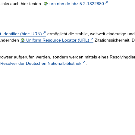
Links auch hier testen:
urn:nbn:de:hbz:5:2-1322880
t Identifier (hier: URN)
ermöglicht die stabile, weltweit eindeutige 
h ändernden
Uniform Resource Locator (URL)
Zitationssicherheit. 
rowser aufgerufen werden, sondern werden mittels eines Resolvingdiens
esolver der Deutschen Nationalbibliothek
.