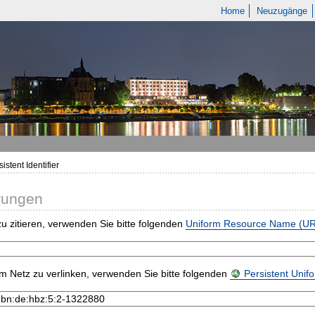
Home
Neuzugänge
istent Identifier
rungen
u zitieren, verwenden Sie bitte folgenden
Uniform Resource Name (U
m Netz zu verlinken, verwenden Sie bitte folgenden
Persistent Uni