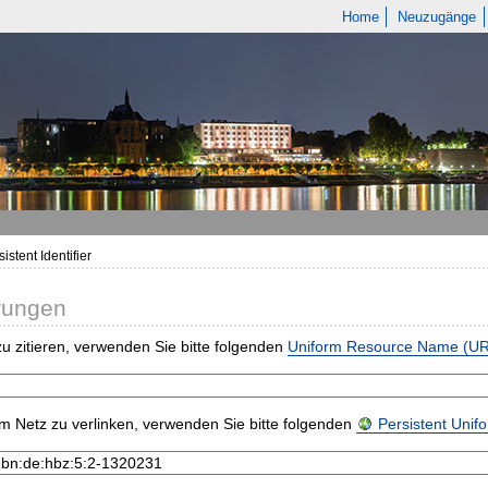
Home
Neuzugänge
istent Identifier
rungen
u zitieren, verwenden Sie bitte folgenden
Uniform Resource Name (U
m Netz zu verlinken, verwenden Sie bitte folgenden
Persistent Uni