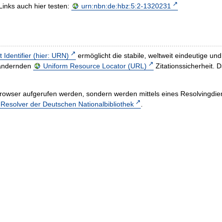
Links auch hier testen:
urn:nbn:de:hbz:5:2-1320231
t Identifier (hier: URN)
ermöglicht die stabile, weltweit eindeutige 
h ändernden
Uniform Resource Locator (URL)
Zitationssicherheit. 
rowser aufgerufen werden, sondern werden mittels eines Resolvingdiens
esolver der Deutschen Nationalbibliothek
.