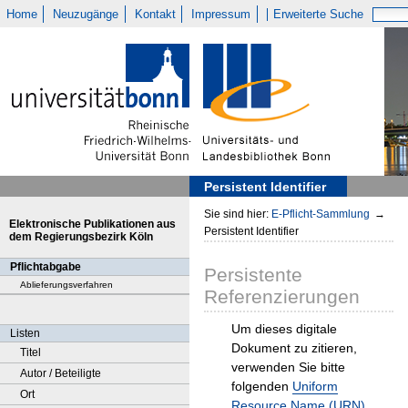
Home
Neuzugänge
Kontakt
Impressum
Erweiterte Suche
Persistent Identifier
Sie sind hier:
E-Pflicht-Sammlung
→
Elektronische Publikationen aus
Persistent Identifier
dem Regierungsbezirk Köln
Pflichtabgabe
Persistente
Ablieferungsverfahren
Referenzierungen
Um dieses digitale
Listen
Dokument zu zitieren,
Titel
verwenden Sie bitte
Autor / Beteiligte
folgenden
Uniform
Ort
Resource Name (URN)