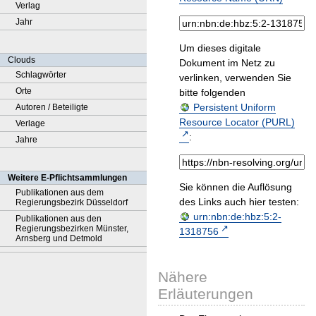
Verlag
Jahr
Um dieses digitale
Clouds
Dokument im Netz zu
Schlagwörter
verlinken, verwenden Sie
Orte
bitte folgenden
Persistent Uniform
Autoren / Beteiligte
Resource Locator (PURL)
Verlage
:
Jahre
Weitere E-Pflichtsammlungen
Sie können die Auflösung
Publikationen aus dem
des Links auch hier testen:
Regierungsbezirk Düsseldorf
urn:nbn:de:hbz:5:2-
Publikationen aus den
Regierungsbezirken Münster,
1318756
Arnsberg und Detmold
Nähere
Erläuterungen