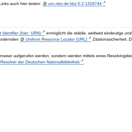
Links auch hier testen:
urn:nbn:de:hbz:5:2-1318744
t Identifier (hier: URN)
ermöglicht die stabile, weltweit eindeutige 
h ändernden
Uniform Resource Locator (URL)
Zitationssicherheit. 
rowser aufgerufen werden, sondern werden mittels eines Resolvingdiens
esolver der Deutschen Nationalbibliothek
.