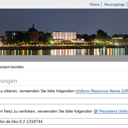
Home
Neuzugänge
istent Identifier
rungen
u zitieren, verwenden Sie bitte folgenden
Uniform Resource Name (U
m Netz zu verlinken, verwenden Sie bitte folgenden
Persistent Uni