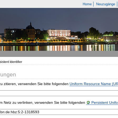
Home
Neuzugänge
istent Identifier
rungen
u zitieren, verwenden Sie bitte folgenden
Uniform Resource Name (U
m Netz zu verlinken, verwenden Sie bitte folgenden
Persistent Uni