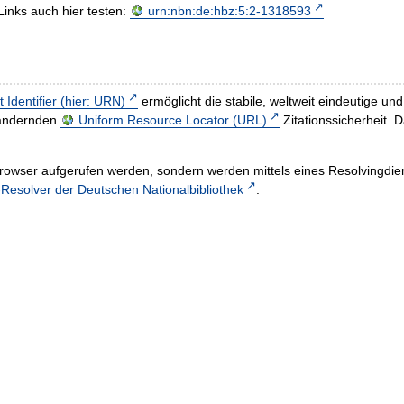
Links auch hier testen:
urn:nbn:de:hbz:5:2-1318593
t Identifier (hier: URN)
ermöglicht die stabile, weltweit eindeutige 
h ändernden
Uniform Resource Locator (URL)
Zitationssicherheit. 
rowser aufgerufen werden, sondern werden mittels eines Resolvingdiens
esolver der Deutschen Nationalbibliothek
.