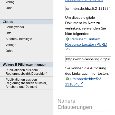
Verlag
Jahr
Um dieses digitale
Clouds
Dokument im Netz zu
Schlagwörter
verlinken, verwenden Sie
Orte
bitte folgenden
Persistent Uniform
Autoren / Beteiligte
Resource Locator (PURL)
Verlage
:
Jahre
Weitere E-Pflichtsammlungen
Sie können die Auflösung
Publikationen aus dem
des Links auch hier testen:
Regierungsbezirk Düsseldorf
urn:nbn:de:hbz:5:2-
Publikationen aus den
Regierungsbezirken Münster,
1318548
Arnsberg und Detmold
Nähere
Erläuterungen