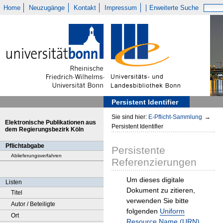
Home
Neuzugänge
Kontakt
Impressum
Erweiterte Suche
Persistent Identifier
Sie sind hier:
E-Pflicht-Sammlung
→
Elektronische Publikationen aus
Persistent Identifier
dem Regierungsbezirk Köln
Pflichtabgabe
Persistente
Ablieferungsverfahren
Referenzierungen
Um dieses digitale
Listen
Dokument zu zitieren,
Titel
verwenden Sie bitte
Autor / Beteiligte
folgenden
Uniform
Ort
Resource Name (URN)