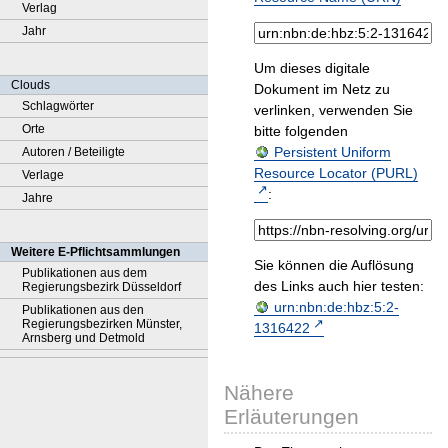
Verlag
Jahr
Um dieses digitale
Clouds
Dokument im Netz zu
Schlagwörter
verlinken, verwenden Sie
Orte
bitte folgenden
Persistent Uniform
Autoren / Beteiligte
Resource Locator (PURL)
Verlage
:
Jahre
Weitere E-Pflichtsammlungen
Sie können die Auflösung
Publikationen aus dem
des Links auch hier testen:
Regierungsbezirk Düsseldorf
urn:nbn:de:hbz:5:2-
Publikationen aus den
Regierungsbezirken Münster,
1316422
Arnsberg und Detmold
Nähere
Erläuterungen