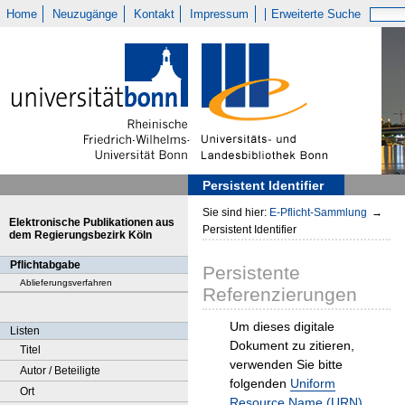
Home
Neuzugänge
Kontakt
Impressum
Erweiterte Suche
Persistent Identifier
Sie sind hier:
E-Pflicht-Sammlung
→
Elektronische Publikationen aus
Persistent Identifier
dem Regierungsbezirk Köln
Pflichtabgabe
Persistente
Ablieferungsverfahren
Referenzierungen
Um dieses digitale
Listen
Dokument zu zitieren,
Titel
verwenden Sie bitte
Autor / Beteiligte
folgenden
Uniform
Ort
Resource Name (URN)