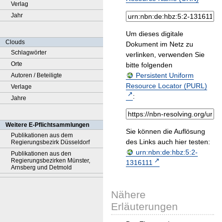
Verlag
Jahr
Um dieses digitale
Clouds
Dokument im Netz zu
Schlagwörter
verlinken, verwenden Sie
Orte
bitte folgenden
Persistent Uniform
Autoren / Beteiligte
Resource Locator (PURL)
Verlage
:
Jahre
Weitere E-Pflichtsammlungen
Sie können die Auflösung
Publikationen aus dem
des Links auch hier testen:
Regierungsbezirk Düsseldorf
urn:nbn:de:hbz:5:2-
Publikationen aus den
Regierungsbezirken Münster,
1316111
Arnsberg und Detmold
Nähere
Erläuterungen