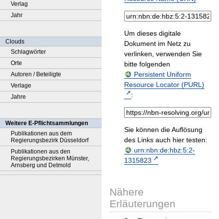
Verlag
Jahr
Um dieses digitale
Clouds
Dokument im Netz zu
Schlagwörter
verlinken, verwenden Sie
Orte
bitte folgenden
Persistent Uniform
Autoren / Beteiligte
Resource Locator (PURL)
Verlage
:
Jahre
Weitere E-Pflichtsammlungen
Sie können die Auflösung
Publikationen aus dem
des Links auch hier testen:
Regierungsbezirk Düsseldorf
urn:nbn:de:hbz:5:2-
Publikationen aus den
Regierungsbezirken Münster,
1315823
Arnsberg und Detmold
Nähere
Erläuterungen