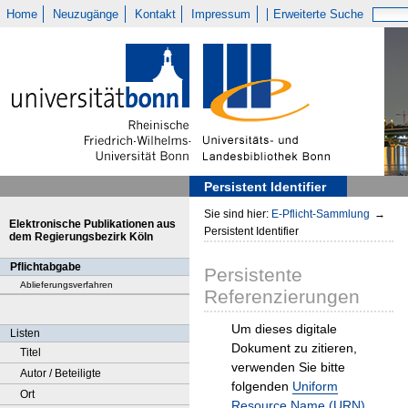
Home
Neuzugänge
Kontakt
Impressum
Erweiterte Suche
Persistent Identifier
Sie sind hier:
E-Pflicht-Sammlung
→
Elektronische Publikationen aus
Persistent Identifier
dem Regierungsbezirk Köln
Pflichtabgabe
Persistente
Ablieferungsverfahren
Referenzierungen
Um dieses digitale
Listen
Dokument zu zitieren,
Titel
verwenden Sie bitte
Autor / Beteiligte
folgenden
Uniform
Ort
Resource Name (URN)