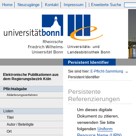
Home
Neuzugänge
Kontakt
Impressum
Erweiterte Suche
Persistent Identifier
Sie sind hier:
E-Pflicht-Sammlung
→
Elektronische Publikationen aus
Persistent Identifier
dem Regierungsbezirk Köln
Pflichtabgabe
Persistente
Ablieferungsverfahren
Referenzierungen
Um dieses digitale
Listen
Dokument zu zitieren,
Titel
verwenden Sie bitte
Autor / Beteiligte
folgenden
Uniform
Ort
Resource Name (URN)