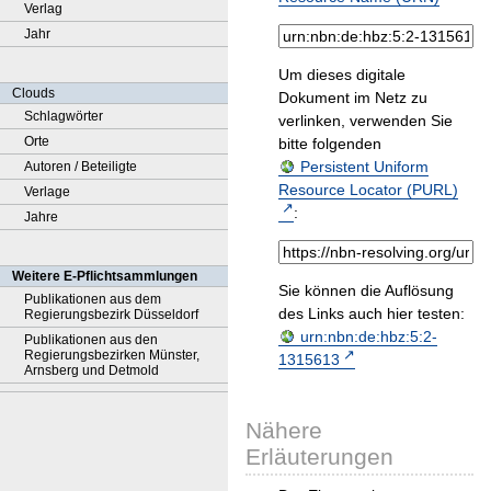
Verlag
Jahr
Um dieses digitale
Clouds
Dokument im Netz zu
Schlagwörter
verlinken, verwenden Sie
Orte
bitte folgenden
Persistent Uniform
Autoren / Beteiligte
Resource Locator (PURL)
Verlage
:
Jahre
Weitere E-Pflichtsammlungen
Sie können die Auflösung
Publikationen aus dem
des Links auch hier testen:
Regierungsbezirk Düsseldorf
urn:nbn:de:hbz:5:2-
Publikationen aus den
Regierungsbezirken Münster,
1315613
Arnsberg und Detmold
Nähere
Erläuterungen