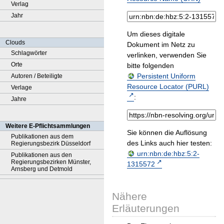
Verlag
Jahr
Um dieses digitale
Clouds
Dokument im Netz zu
Schlagwörter
verlinken, verwenden Sie
Orte
bitte folgenden
Persistent Uniform
Autoren / Beteiligte
Resource Locator (PURL)
Verlage
:
Jahre
Weitere E-Pflichtsammlungen
Sie können die Auflösung
Publikationen aus dem
des Links auch hier testen:
Regierungsbezirk Düsseldorf
urn:nbn:de:hbz:5:2-
Publikationen aus den
Regierungsbezirken Münster,
1315572
Arnsberg und Detmold
Nähere
Erläuterungen