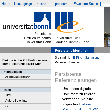
Home
Neuzugänge
Kontakt
Impressum
Erweiterte Suche
Persistent Identifier
Sie sind hier:
E-Pflicht-Sammlung
→
Elektronische Publikationen aus
Persistent Identifier
dem Regierungsbezirk Köln
Pflichtabgabe
Persistente
Ablieferungsverfahren
Referenzierungen
Um dieses digitale
Listen
Dokument zu zitieren,
Titel
verwenden Sie bitte
Autor / Beteiligte
folgenden
Uniform
Ort
Resource Name (URN)