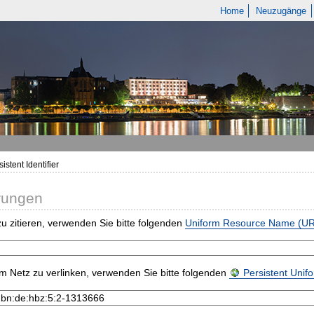
Home
Neuzugänge
istent Identifier
rungen
u zitieren, verwenden Sie bitte folgenden
Uniform Resource Name (U
m Netz zu verlinken, verwenden Sie bitte folgenden
Persistent Uni