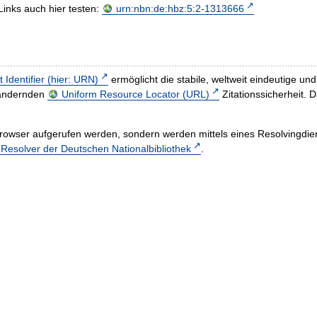
Links auch hier testen:
urn:nbn:de:hbz:5:2-1313666
t Identifier (hier: URN)
ermöglicht die stabile, weltweit eindeutige 
h ändernden
Uniform Resource Locator (URL)
Zitationssicherheit. 
rowser aufgerufen werden, sondern werden mittels eines Resolvingdiens
esolver der Deutschen Nationalbibliothek
.