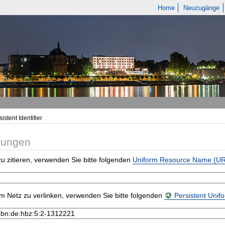
Home
Neuzugänge
istent Identifier
rungen
u zitieren, verwenden Sie bitte folgenden
Uniform Resource Name (U
m Netz zu verlinken, verwenden Sie bitte folgenden
Persistent Uni