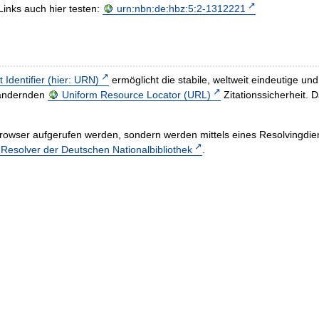
Links auch hier testen:
urn:nbn:de:hbz:5:2-1312221
t Identifier (hier: URN)
ermöglicht die stabile, weltweit eindeutige 
h ändernden
Uniform Resource Locator (URL)
Zitationssicherheit. 
rowser aufgerufen werden, sondern werden mittels eines Resolvingdiens
esolver der Deutschen Nationalbibliothek
.