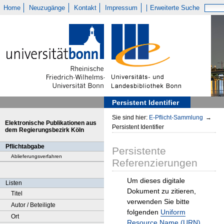
Home
Neuzugänge
Kontakt
Impressum
Erweiterte Suche
Persistent Identifier
Sie sind hier:
E-Pflicht-Sammlung
→
Elektronische Publikationen aus
Persistent Identifier
dem Regierungsbezirk Köln
Pflichtabgabe
Persistente
Ablieferungsverfahren
Referenzierungen
Um dieses digitale
Listen
Dokument zu zitieren,
Titel
verwenden Sie bitte
Autor / Beteiligte
folgenden
Uniform
Ort
Resource Name (URN)