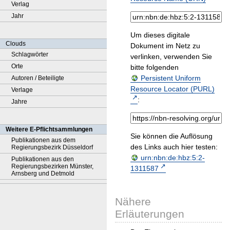
Verlag
Jahr
Um dieses digitale
Clouds
Dokument im Netz zu
Schlagwörter
verlinken, verwenden Sie
Orte
bitte folgenden
Persistent Uniform
Autoren / Beteiligte
Resource Locator (PURL)
Verlage
:
Jahre
Weitere E-Pflichtsammlungen
Sie können die Auflösung
Publikationen aus dem
des Links auch hier testen:
Regierungsbezirk Düsseldorf
urn:nbn:de:hbz:5:2-
Publikationen aus den
Regierungsbezirken Münster,
1311587
Arnsberg und Detmold
Nähere
Erläuterungen