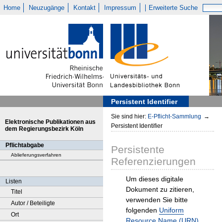
Home
Neuzugänge
Kontakt
Impressum
Erweiterte Suche
Persistent Identifier
Sie sind hier:
E-Pflicht-Sammlung
→
Elektronische Publikationen aus
Persistent Identifier
dem Regierungsbezirk Köln
Pflichtabgabe
Persistente
Ablieferungsverfahren
Referenzierungen
Um dieses digitale
Listen
Dokument zu zitieren,
Titel
verwenden Sie bitte
Autor / Beteiligte
folgenden
Uniform
Ort
Resource Name (URN)