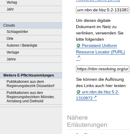
Verlag
Jahr
Um dieses digitale
Clouds
Dokument im Netz zu
Schlagwörter
verlinken, verwenden Sie
Orte
bitte folgenden
Persistent Uniform
Autoren / Beteiligte
Resource Locator (PURL)
Verlage
:
Jahre
Weitere E-Pflichtsammlungen
Sie können die Auflösung
Publikationen aus dem
des Links auch hier testen:
Regierungsbezirk Düsseldorf
urn:nbn:de:hbz:5:2-
Publikationen aus den
Regierungsbezirken Münster,
1310872
Arnsberg und Detmold
Nähere
Erläuterungen