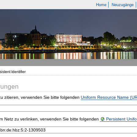
Home
Neuzugänge
istent Identifier
rungen
u zitieren, verwenden Sie bitte folgenden
Uniform Resource Name (U
m Netz zu verlinken, verwenden Sie bitte folgenden
Persistent Uni