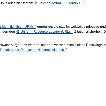
Links auch hier testen:
urn:nbn:de:hbz:5:2-1309503
t Identifier (hier: URN)
ermöglicht die stabile, weltweit eindeutige 
h ändernden
Uniform Resource Locator (URL)
Zitationssicherheit. 
rowser aufgerufen werden, sondern werden mittels eines Resolvingdiens
esolver der Deutschen Nationalbibliothek
.