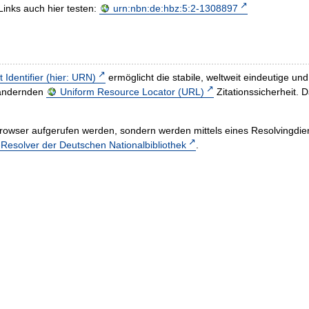
Links auch hier testen:
urn:nbn:de:hbz:5:2-1308897
t Identifier (hier: URN)
ermöglicht die stabile, weltweit eindeutige 
h ändernden
Uniform Resource Locator (URL)
Zitationssicherheit. 
rowser aufgerufen werden, sondern werden mittels eines Resolvingdiens
esolver der Deutschen Nationalbibliothek
.