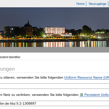
Home
Neuzugänge
istent Identifier
rungen
u zitieren, verwenden Sie bitte folgenden
Uniform Resource Name (U
m Netz zu verlinken, verwenden Sie bitte folgenden
Persistent Uni