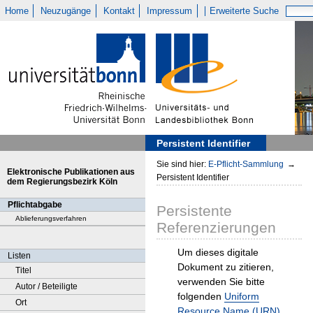
Home
Neuzugänge
Kontakt
Impressum
Erweiterte Suche
Persistent Identifier
Sie sind hier:
E-Pflicht-Sammlung
→
Elektronische Publikationen aus
Persistent Identifier
dem Regierungsbezirk Köln
Pflichtabgabe
Persistente
Ablieferungsverfahren
Referenzierungen
Um dieses digitale
Listen
Dokument zu zitieren,
Titel
verwenden Sie bitte
Autor / Beteiligte
folgenden
Uniform
Ort
Resource Name (URN)