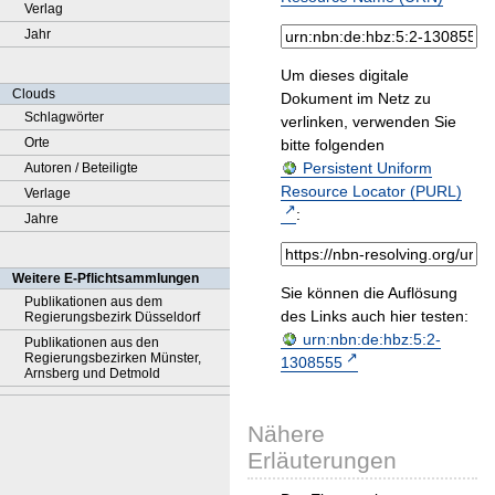
Verlag
Jahr
Um dieses digitale
Clouds
Dokument im Netz zu
Schlagwörter
verlinken, verwenden Sie
Orte
bitte folgenden
Persistent Uniform
Autoren / Beteiligte
Resource Locator (PURL)
Verlage
:
Jahre
Weitere E-Pflichtsammlungen
Sie können die Auflösung
Publikationen aus dem
des Links auch hier testen:
Regierungsbezirk Düsseldorf
urn:nbn:de:hbz:5:2-
Publikationen aus den
Regierungsbezirken Münster,
1308555
Arnsberg und Detmold
Nähere
Erläuterungen