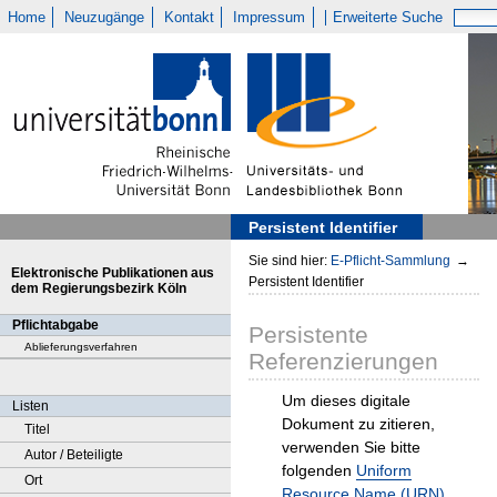
Home
Neuzugänge
Kontakt
Impressum
Erweiterte Suche
Persistent Identifier
Sie sind hier:
E-Pflicht-Sammlung
→
Elektronische Publikationen aus
Persistent Identifier
dem Regierungsbezirk Köln
Pflichtabgabe
Persistente
Ablieferungsverfahren
Referenzierungen
Um dieses digitale
Listen
Dokument zu zitieren,
Titel
verwenden Sie bitte
Autor / Beteiligte
folgenden
Uniform
Ort
Resource Name (URN)