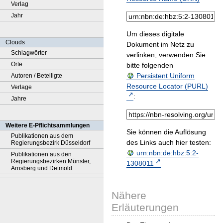
Verlag
Jahr
Um dieses digitale
Clouds
Dokument im Netz zu
Schlagwörter
verlinken, verwenden Sie
Orte
bitte folgenden
Persistent Uniform
Autoren / Beteiligte
Resource Locator (PURL)
Verlage
:
Jahre
Weitere E-Pflichtsammlungen
Sie können die Auflösung
Publikationen aus dem
des Links auch hier testen:
Regierungsbezirk Düsseldorf
urn:nbn:de:hbz:5:2-
Publikationen aus den
Regierungsbezirken Münster,
1308011
Arnsberg und Detmold
Nähere
Erläuterungen