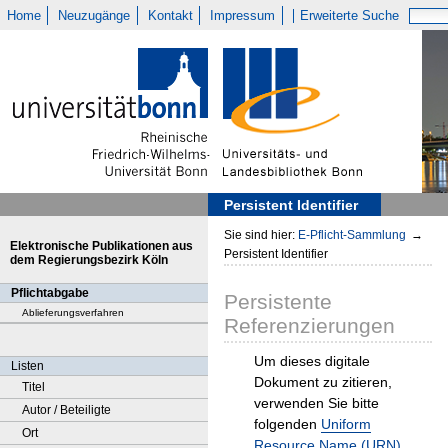
Home
Neuzugänge
Kontakt
Impressum
Erweiterte Suche
Persistent Identifier
Sie sind hier:
E-Pflicht-Sammlung
→
Elektronische Publikationen aus
Persistent Identifier
dem Regierungsbezirk Köln
Pflichtabgabe
Persistente
Ablieferungsverfahren
Referenzierungen
Um dieses digitale
Listen
Dokument zu zitieren,
Titel
verwenden Sie bitte
Autor / Beteiligte
folgenden
Uniform
Ort
Resource Name (URN)