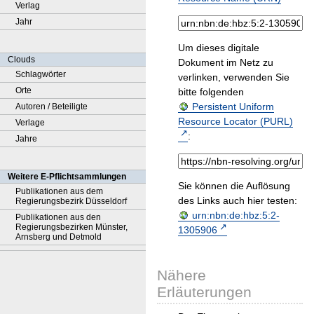
Verlag
Jahr
Um dieses digitale
Clouds
Dokument im Netz zu
Schlagwörter
verlinken, verwenden Sie
Orte
bitte folgenden
Persistent Uniform
Autoren / Beteiligte
Resource Locator (PURL)
Verlage
:
Jahre
Weitere E-Pflichtsammlungen
Sie können die Auflösung
Publikationen aus dem
des Links auch hier testen:
Regierungsbezirk Düsseldorf
urn:nbn:de:hbz:5:2-
Publikationen aus den
Regierungsbezirken Münster,
1305906
Arnsberg und Detmold
Nähere
Erläuterungen