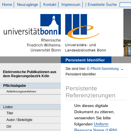
Home
Neuzugänge
Kontakt
Impressum
Erweiterte Suche
Persistent Identifier
Sie sind hier:
E-Pflicht-Sammlung
→
Elektronische Publikationen aus
Persistent Identifier
dem Regierungsbezirk Köln
Pflichtabgabe
Persistente
Ablieferungsverfahren
Referenzierungen
Um dieses digitale
Listen
Dokument zu zitieren,
Titel
verwenden Sie bitte
Autor / Beteiligte
folgenden
Uniform
Ort
Resource Name (URN)