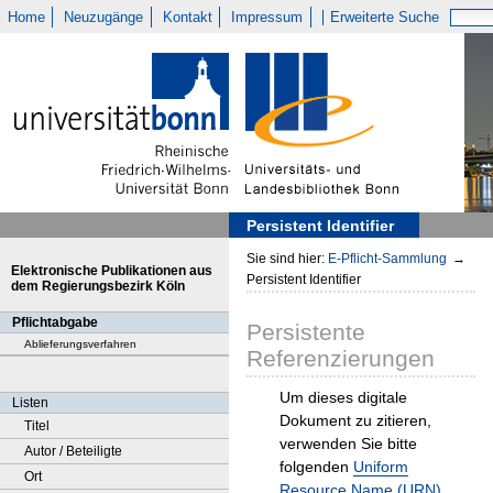
Home
Neuzugänge
Kontakt
Impressum
Erweiterte Suche
Persistent Identifier
Sie sind hier:
E-Pflicht-Sammlung
→
Elektronische Publikationen aus
Persistent Identifier
dem Regierungsbezirk Köln
Pflichtabgabe
Persistente
Ablieferungsverfahren
Referenzierungen
Um dieses digitale
Listen
Dokument zu zitieren,
Titel
verwenden Sie bitte
Autor / Beteiligte
folgenden
Uniform
Ort
Resource Name (URN)