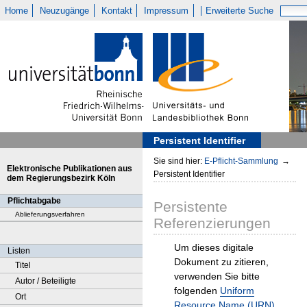
Home
Neuzugänge
Kontakt
Impressum
Erweiterte Suche
Persistent Identifier
Sie sind hier:
E-Pflicht-Sammlung
→
Elektronische Publikationen aus
Persistent Identifier
dem Regierungsbezirk Köln
Pflichtabgabe
Persistente
Ablieferungsverfahren
Referenzierungen
Um dieses digitale
Listen
Dokument zu zitieren,
Titel
verwenden Sie bitte
Autor / Beteiligte
folgenden
Uniform
Ort
Resource Name (URN)