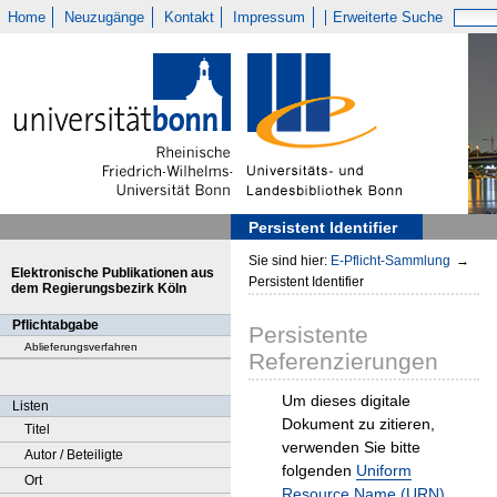
Home
Neuzugänge
Kontakt
Impressum
Erweiterte Suche
Persistent Identifier
Sie sind hier:
E-Pflicht-Sammlung
→
Elektronische Publikationen aus
Persistent Identifier
dem Regierungsbezirk Köln
Pflichtabgabe
Persistente
Ablieferungsverfahren
Referenzierungen
Um dieses digitale
Listen
Dokument zu zitieren,
Titel
verwenden Sie bitte
Autor / Beteiligte
folgenden
Uniform
Ort
Resource Name (URN)