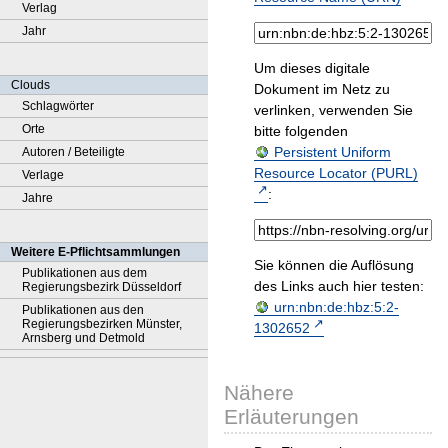
Verlag
Jahr
Um dieses digitale
Clouds
Dokument im Netz zu
Schlagwörter
verlinken, verwenden Sie
Orte
bitte folgenden
Persistent Uniform
Autoren / Beteiligte
Resource Locator (PURL)
Verlage
:
Jahre
Weitere E-Pflichtsammlungen
Sie können die Auflösung
Publikationen aus dem
des Links auch hier testen:
Regierungsbezirk Düsseldorf
urn:nbn:de:hbz:5:2-
Publikationen aus den
Regierungsbezirken Münster,
1302652
Arnsberg und Detmold
Nähere
Erläuterungen