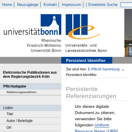
Home
Neuzugänge
Kontakt
Impressum
Erweiterte Suche
Persistent Identifier
Sie sind hier:
E-Pflicht-Sammlung
→
Elektronische Publikationen aus
Persistent Identifier
dem Regierungsbezirk Köln
Pflichtabgabe
Persistente
Ablieferungsverfahren
Referenzierungen
Um dieses digitale
Listen
Dokument zu zitieren,
Titel
verwenden Sie bitte
Autor / Beteiligte
folgenden
Uniform
Ort
Resource Name (URN)