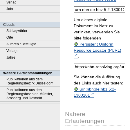
Verlag
Jahr
Um dieses digitale
Clouds
Dokument im Netz zu
Schlagwörter
verlinken, verwenden Sie
Orte
bitte folgenden
Persistent Uniform
Autoren / Beteiligte
Resource Locator (PURL)
Verlage
:
Jahre
Weitere E-Pflichtsammlungen
Sie können die Auflösung
Publikationen aus dem
des Links auch hier testen:
Regierungsbezirk Düsseldorf
urn:nbn:de:hbz:5:2-
Publikationen aus den
Regierungsbezirken Münster,
1300101
Arnsberg und Detmold
Nähere
Erläuterungen