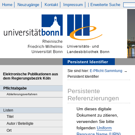
Home
Neuzugänge
Kontakt
Impressum
Erweiterte Suche
Persistent Identifier
Sie sind hier:
E-Pflicht-Sammlung
→
Elektronische Publikationen aus
Persistent Identifier
dem Regierungsbezirk Köln
Pflichtabgabe
Persistente
Ablieferungsverfahren
Referenzierungen
Um dieses digitale
Listen
Dokument zu zitieren,
Titel
verwenden Sie bitte
Autor / Beteiligte
folgenden
Uniform
Ort
Resource Name (URN)