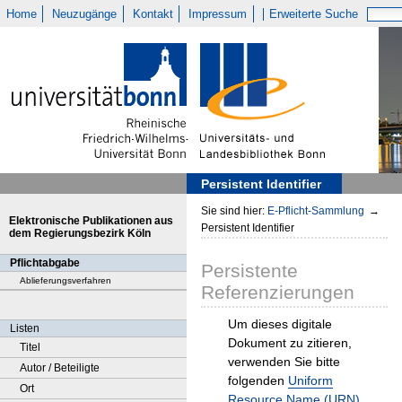
Home
Neuzugänge
Kontakt
Impressum
Erweiterte Suche
Persistent Identifier
Sie sind hier:
E-Pflicht-Sammlung
→
Elektronische Publikationen aus
Persistent Identifier
dem Regierungsbezirk Köln
Pflichtabgabe
Persistente
Ablieferungsverfahren
Referenzierungen
Um dieses digitale
Listen
Dokument zu zitieren,
Titel
verwenden Sie bitte
Autor / Beteiligte
folgenden
Uniform
Ort
Resource Name (URN)