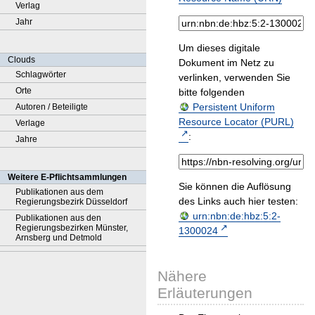
Verlag
Jahr
Um dieses digitale
Clouds
Dokument im Netz zu
Schlagwörter
verlinken, verwenden Sie
Orte
bitte folgenden
Persistent Uniform
Autoren / Beteiligte
Resource Locator (PURL)
Verlage
:
Jahre
Weitere E-Pflichtsammlungen
Sie können die Auflösung
Publikationen aus dem
des Links auch hier testen:
Regierungsbezirk Düsseldorf
urn:nbn:de:hbz:5:2-
Publikationen aus den
Regierungsbezirken Münster,
1300024
Arnsberg und Detmold
Nähere
Erläuterungen